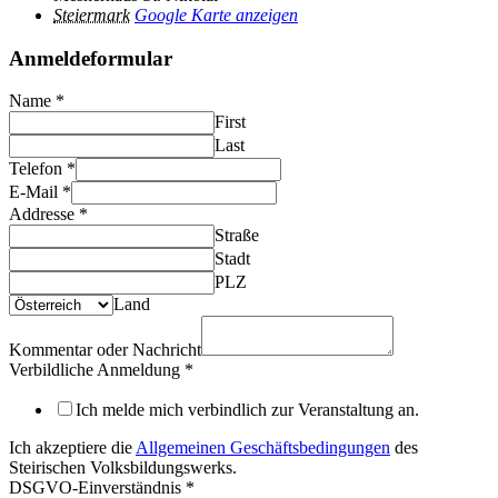
Steiermark
Google Karte anzeigen
Anmeldeformular
Name
*
First
Last
Telefon
*
E-Mail
*
Addresse
*
Straße
Stadt
PLZ
Land
Kommentar oder Nachricht
Verbildliche Anmeldung
*
Ich melde mich verbindlich zur Veranstaltung an.
Ich akzeptiere die
Allgemeinen Geschäftsbedingungen
des
Steirischen Volksbildungswerks.
DSGVO-Einverständnis
*