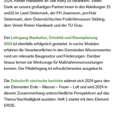
2024, Reiner Handwerk im Stift Rein) zu verankern. Vielen
Dank an unsere großartigen Partner:innen in den Abteilungen 15
und16 im Land Steiermark, der FH Joanneum, pro:Holz
Steiermark, dem Österreichischen Freilichtmuseum Stübing,
dem Ver­ein Reiner Handwerk und der TU Graz.
Der
Lehrgang Baukultur, Ortsbild und Raumplanung
2024
ist ebenfalls erfolgreich gestartet. In sechs Modulen
erfahren die Verantwortlichen in den Gemeinden Wissenswertes
rund um relevante Baugesetze und Förderungen. Darüber
hinaus lernen sie Werkzeuge für Maßnahmenumseztungen
kennen. Der Pilotlehrgang ist erfreulicherweise ausgebucht.
Die
Zeitschrift steirische berichte
widmet sich 2024 ganz den
vier Elementen Erde – Wasser – Feuer – Luft und wird 2024 in
diesem Zusammenhang unterschiedliche Perspektiven auf das
Thema Nachhaltigkeit ausloten. Heft 1 startet mit dem Element
ERDE.