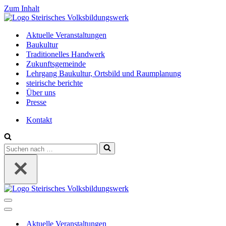
Zum Inhalt
Aktuelle Veranstaltungen
Baukultur
Traditionelles Handwerk
Zukunftsgemeinde
Lehrgang Baukultur, Ortsbild und Raumplanung
steirische berichte
Über uns
Presse
Kontakt
Suchen
nach …
Navigations-
Menü
Navigations-
Menü
Aktuelle Veranstaltungen