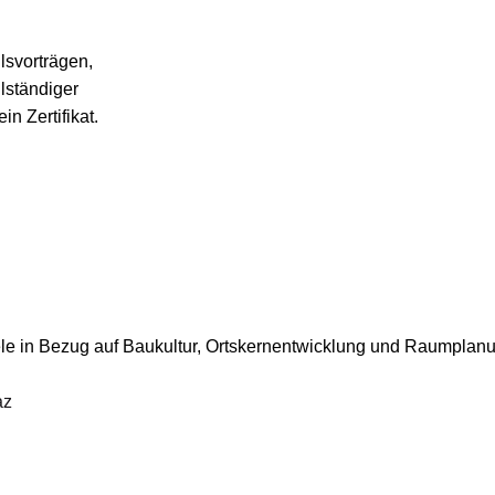
lsvorträgen,
lständiger
n Zertifikat.
 in Bezug auf Baukultur, Ortskern
entwicklung und Raumplanun
az