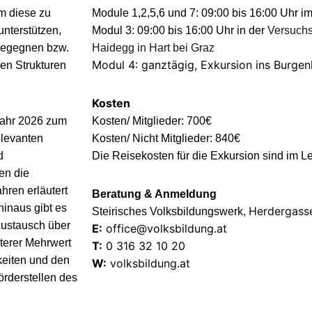
Um diese zu
Module 1,2,5,6 und 7:
09:00 bis 16:00 Uhr
im
unterstützen,
Modul 3: 09:00 bis 16:00 Uhr in der
Versuchs
begegnen bzw.
Haidegg in Hart bei Graz
Modul 4: ganztägig, Exkursion ins Burgen
en Strukturen
Kosten
 Jahr 2026 zum
Kosten/ Mitglieder: 700€
relevanten
Kosten/ Nicht Mitglieder: 840€
d
Die Reisekosten für die Exkursion sind im L
en die
hren erläutert
Beratung & Anmeldung
hinaus gibt es
Herdergasse
Steirisches Volksbildungswerk,
Austausch über
E:
office@volksbildung.at
terer Mehrwert
T:
0 316 32 10 20
keiten und den
W:
volksbildung.at
rderstellen des