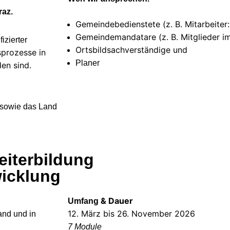
raz.
Gemeindebedienstete (z. B. Mitarbeiter:
Gemeindemandatare (z. B. Mitglieder 
zierter
Ortsbildsachverständige und
sprozesse in
Planer
en sind.
 sowie das Land
eiterbildung
wicklung
& Dauer
Umfang
12. März bis 26. November 2026
and und in
n
7 Module