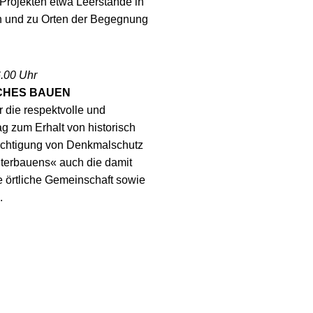
 Projekten etwa Leerstände in
en und zu Orten der Begegnung
6.00 Uhr
ACHES BAUEN
r die respektvolle und
ag zum Erhalt von historisch
ichtigung von Denkmalschutz
iterbauens« auch die damit
 örtliche Gemeinschaft sowie
.