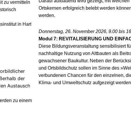
Darauf aufbauend wird gezeigt, mit welchen
t zu vermitteln
Ortskernen erfolgreich belebt werden könn
storisch
werden.
nstitut in Hart
Donnerstag, 26. November 2026, 9.00 bis 1
Modul 7: REVITALISIERUNG UND EINF
Diese Bildungsveranstaltung sensibilisiert fü
nachhaltige Nutzung von Altbauten als Beitr
gewachsener Baukultur. Neben der Berücks
und Ortsbildschutz sollen im Sinne des »We
orbildlicher
verbundenen Chancen für den einzelnen, die
ßerhalb der
Klima- und Umweltschutz aufgezeigt werden
den Austausch
erden zu einem