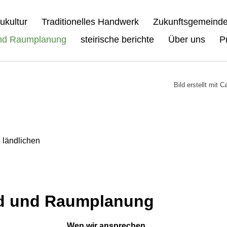
ukultur
Traditionelles Handwerk
Zukunftsgemeind
 und Raumplanung
steirische berichte
Über uns
P
Bild erstellt mit 
d
 ländlichen
ild und Raumplanung
Wen wir ansprechen.