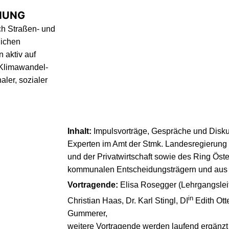
NUNG
ch Straßen- und
lichen
 aktiv auf
 Klimawandel-
aler, sozialer
Inhalt:
Impulsvorträge, Gespräche und Disku
Experten im Amt der Stmk. Landesregierung 
und der Privatwirtschaft sowie des Ring Öst
kommunalen Entscheidungsträgern und aus
Vortragende:
Elisa Rosegger (Lehrgangslei
in
Christian Haas, Dr. Karl Stingl, DI
Edith Ott
Gummerer,
weitere Vortragende werden laufend ergänzt