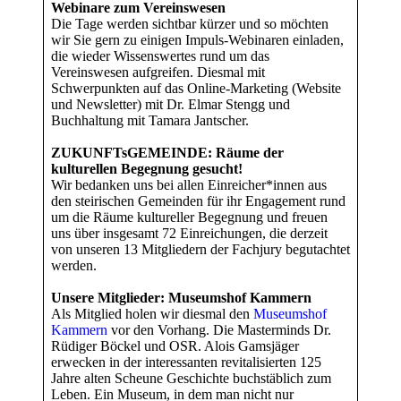
Webinare zum Vereinswesen
Die Tage werden sichtbar kürzer und so möchten
wir Sie gern zu einigen Impuls-Webinaren einladen,
die wieder Wissenswertes rund um das
Vereinswesen aufgreifen. Diesmal mit
Schwerpunkten auf das Online-Marketing (Website
und Newsletter) mit Dr. Elmar Stengg und
Buchhaltung mit Tamara Jantscher.
ZUKUNFTsGEMEINDE: Räume der
kulturellen Begegnung gesucht!
Wir bedanken uns bei allen Einreicher*innen aus
den steirischen Gemeinden für ihr Engagement rund
um die Räume kultureller Begegnung und freuen
uns über insgesamt 72 Einreichungen, die derzeit
von unseren 13 Mitgliedern der Fachjury begutachtet
werden.
Unsere Mitglieder: Museumshof Kammern
Als Mitglied holen wir diesmal den
Museumshof
Kammern
vor den Vorhang. Die Masterminds Dr.
Rüdiger Böckel und OSR. Alois Gamsjäger
erwecken in der interessanten revitalisierten 125
Jahre alten Scheune Geschichte buchstäblich zum
Leben. Ein Museum, in dem man nicht nur