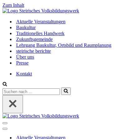
Zum Inhalt
Aktuelle Veranstaltungen
Baukultur
Traditionelles Handwerk
Zukunftsgemeinde
Lehrgang Baukultur, Ortsbild und Raumplanung
steirische berichte
Über uns
Presse
Kontakt
Suchen
nach …
Navigations-
Menü
Navigations-
Menü
Aktuelle Veranstaltungen