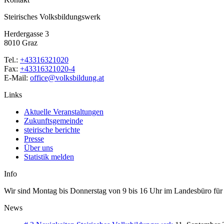
Steirisches Volksbildungswerk
Herdergasse 3
8010 Graz
Tel.:
+43316321020
Fax:
+43316321020-4
E-Mail:
office@volksbildung.at
Links
Aktuelle Veranstaltungen
Zukunftsgemeinde
steirische berichte
Presse
Über uns
Statistik melden
Info
Wir sind Montag bis Donnerstag von 9 bis 16 Uhr im Landesbüro für Si
News