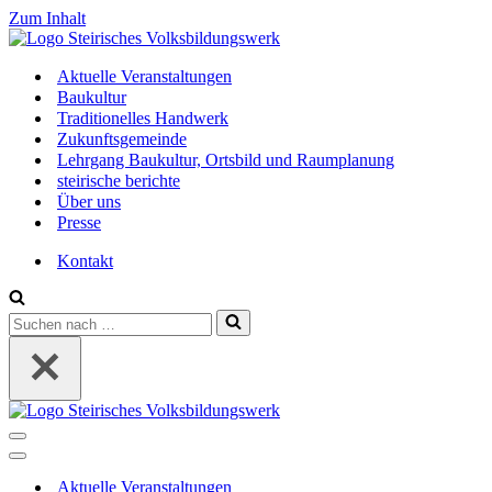
Zum Inhalt
Aktuelle Veranstaltungen
Baukultur
Traditionelles Handwerk
Zukunftsgemeinde
Lehrgang Baukultur, Ortsbild und Raumplanung
steirische berichte
Über uns
Presse
Kontakt
Suchen
nach …
Navigations-
Menü
Navigations-
Menü
Aktuelle Veranstaltungen