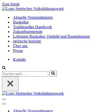
Zum Inhalt
Aktuelle Veranstaltungen
Baukultur
Traditionelles Handwerk
Zukunftsgemeinde
Lehrgang Baukultur, Ortsbild und Raumplanung
steirische berichte
Über uns
Presse
Kontakt
Suchen
nach …
Navigations-
Menü
Navigations-
Menü
Aktuelle Veranstaltungen