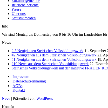
Zukunftsgemeinde
steirische berichte
Presse
Über uns
Statistik melden
Info
Wir sind Montag bis Donnerstag von 9 bis 16 Uhr im Landesbüro für Si
News
# 3 Neuigkeiten Steirisches Volksbildungswerk
11. September 
#2 Neuigkeiten aus dem Steirischen Volksbildungswerk
22. Ap
#1 Neuigkeiten aus dem Steirischen Volksbildungswerk
19. Ap
#10 News aus dem Steirischen Volksbildungswerk
22. Dezemb
Steirisches Volksbildungswerk mit der Initiative FRA
Impressum
Datenschutzerklärung
AGBs
Kontakt
Neve
| Präsentiert von
WordPress
Kontakt