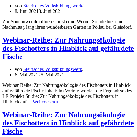
–
von
Steirisches Volksbildungswerk
Entd
8. Juni 2021
8. Juni 2021
das
Hau
Zur Sonennwende öffnen Christa und Werner Sonnleitner einen
für
Nachmittag lang ihren wunderbaren Garten in Pöllau bei Gleisdorf.
Natu
und
Webinar-Reihe: Zur Nahrungsökologie
Men
des Fischotters in Hinblick auf gefährdete
Fische
von
Steirisches Volksbildungswerk
6. Mai 2021
25. Mai 2021
Webinar-Reihe: Zur Nahrungsökologie des Fischotters in Hinblick
auf gefährdete Fische Inhalt: Im Vortrag werden die Ergebnisse des
LE-Projekt-Studie: Zur Nahrungsökologie des Fischotters in
Webinar-
Hinblick auf…
Weiterlesen »
Reihe:
Zur
Webinar-Reihe: Zur Nahrungsökologie
Nahrungsökologie
des Fischotters in Hinblick auf gefährdete
des
Fischotters
Fische
in