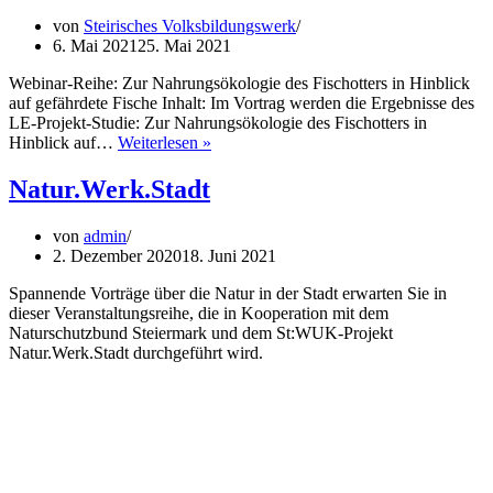
Hinblick
von
Steirisches Volksbildungswerk
auf
6. Mai 2021
25. Mai 2021
gefährdete
Fische
Webinar-Reihe: Zur Nahrungsökologie des Fischotters in Hinblick
auf gefährdete Fische Inhalt: Im Vortrag werden die Ergebnisse des
LE-Projekt-Studie: Zur Nahrungsökologie des Fischotters in
Webinar-
Hinblick auf…
Weiterlesen »
Reihe:
Zur
Natur.Werk.Stadt
Nahrungsökologie
des
von
admin
Fischotters
2. Dezember 2020
18. Juni 2021
in
Hinblick
Spannende Vorträge über die Natur in der Stadt erwarten Sie in
auf
dieser Veranstaltungsreihe, die in Kooperation mit dem
gefährdete
Naturschutzbund Steiermark und dem St:WUK-Projekt
Fische
Natur.Werk.Stadt durchgeführt wird.