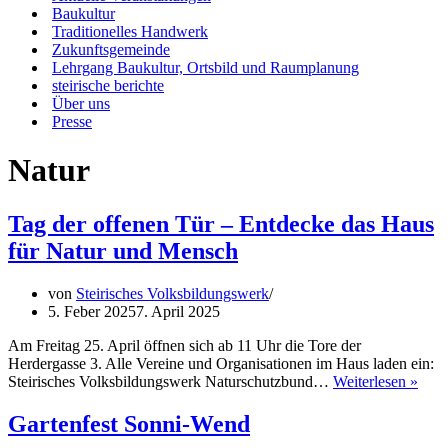
Baukultur
Traditionelles Handwerk
Zukunftsgemeinde
Lehrgang Baukultur, Ortsbild und Raumplanung
steirische berichte
Über uns
Presse
Natur
Tag der offenen Tür – Entdecke das Haus
für Natur und Mensch
von
Steirisches Volksbildungswerk
5. Feber 2025
7. April 2025
Am Freitag 25. April öffnen sich ab 11 Uhr die Tore der
Herdergasse 3. Alle Vereine und Organisationen im Haus laden ein:
Tag
Steirisches Volksbildungswerk Naturschutzbund…
Weiterlesen »
der
offe
Gartenfest Sonni-Wend
Tür