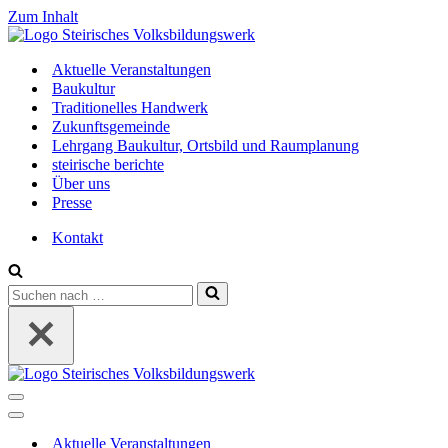
Zum Inhalt
Aktuelle Veranstaltungen
Baukultur
Traditionelles Handwerk
Zukunftsgemeinde
Lehrgang Baukultur, Ortsbild und Raumplanung
steirische berichte
Über uns
Presse
Kontakt
Suchen
nach …
Navigations-
Menü
Navigations-
Menü
Aktuelle Veranstaltungen