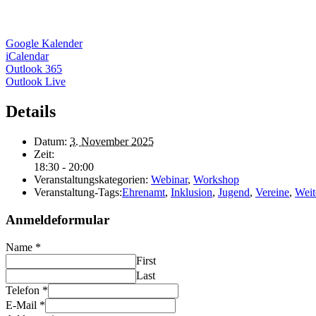
Google Kalender
iCalendar
Outlook 365
Outlook Live
Details
Datum:
3. November 2025
Zeit:
18:30 - 20:00
Veranstaltungskategorien:
Webinar
,
Workshop
Veranstaltung-Tags:
Ehrenamt
,
Inklusion
,
Jugend
,
Vereine
,
Weit
Anmeldeformular
Name
*
First
Last
Telefon
*
E-Mail
*