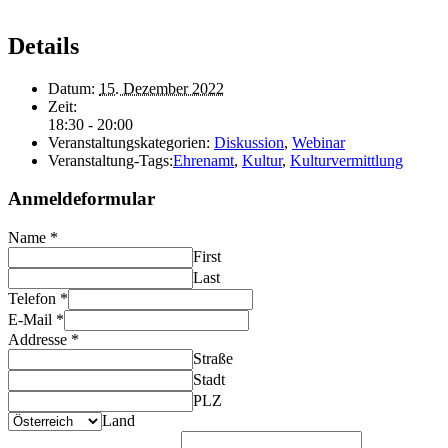
Details
Datum:
15. Dezember 2022
Zeit:
18:30 - 20:00
Veranstaltungskategorien:
Diskussion
,
Webinar
Veranstaltung-Tags:
Ehrenamt
,
Kultur
,
Kulturvermittlung
Anmeldeformular
Name
*
First
Last
Telefon
*
E-Mail
*
Addresse
*
Straße
Stadt
PLZ
Land