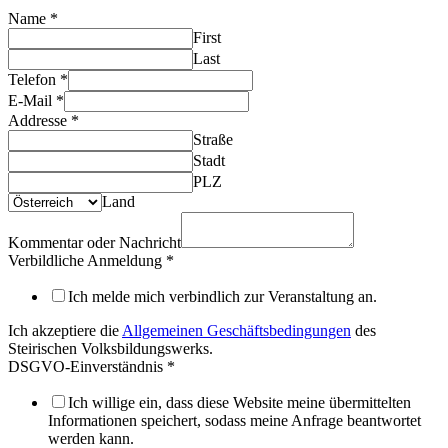
Name
*
First
Last
Telefon
*
E-Mail
*
Addresse
*
Straße
Stadt
PLZ
Land
Kommentar oder Nachricht
Verbildliche Anmeldung
*
Ich melde mich verbindlich zur Veranstaltung an.
Ich akzeptiere die
Allgemeinen Geschäftsbedingungen
des
Steirischen Volksbildungswerks.
DSGVO-Einverständnis
*
Ich willige ein, dass diese Website meine übermittelten
Informationen speichert, sodass meine Anfrage beantwortet
werden kann.