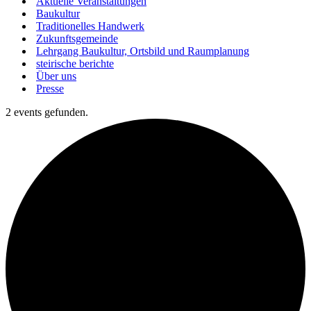
Aktuelle Veranstaltungen
Baukultur
Traditionelles Handwerk
Zukunftsgemeinde
Lehrgang Baukultur, Ortsbild und Raumplanung
steirische berichte
Über uns
Presse
2 events gefunden.