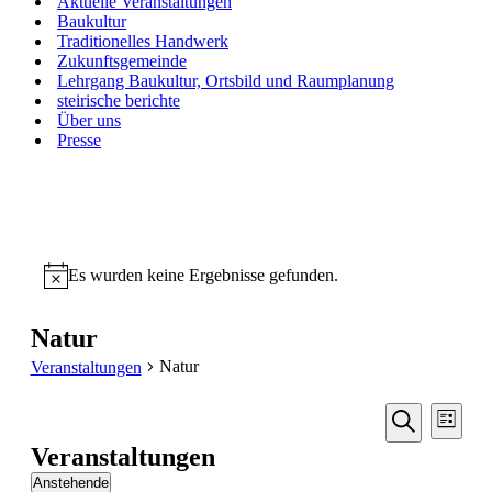
Aktuelle Veranstaltungen
Baukultur
Traditionelles Handwerk
Zukunftsgemeinde
Lehrgang Baukultur, Ortsbild und Raumplanung
steirische berichte
Über uns
Presse
Es wurden keine Ergebnisse gefunden.
Notice
Natur
Natur
Veranstaltungen
Veransta
Vera
Liste
Ansic
Suche
Suche
Veranstaltungen
Navi
und
Anstehende