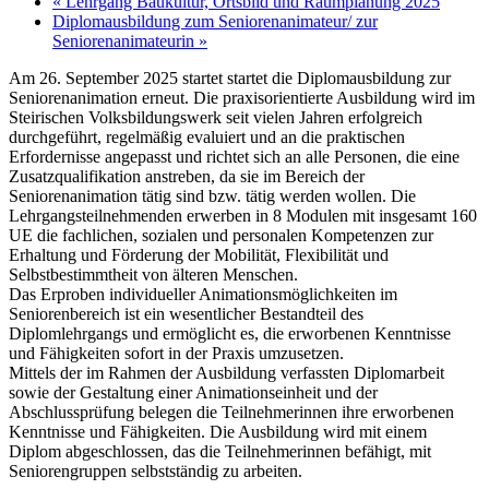
«
Lehrgang Baukultur, Ortsbild und Raumplanung 2025
Diplomausbildung zum Seniorenanimateur/ zur
Seniorenanimateurin
»
Am 26. September 2025 startet startet die Diplomausbildung zur
Seniorenanimation erneut. Die praxisorientierte Ausbildung wird im
Steirischen Volksbildungswerk seit vielen Jahren erfolgreich
durchgeführt, regelmäßig evaluiert und an die praktischen
Erfordernisse angepasst und richtet sich an alle Personen, die eine
Zusatzqualifikation anstreben, da sie im Bereich der
Seniorenanimation tätig sind bzw. tätig werden wollen. Die
Lehrgangsteilnehmenden erwerben in 8 Modulen mit insgesamt 160
UE die fachlichen, sozialen und personalen Kompetenzen zur
Erhaltung und Förderung der Mobilität, Flexibilität und
Selbstbestimmtheit von älteren Menschen.
Das Erproben individueller Animationsmöglichkeiten im
Seniorenbereich ist ein wesentlicher Bestandteil des
Diplomlehrgangs und ermöglicht es, die erworbenen Kenntnisse
und Fähigkeiten sofort in der Praxis umzusetzen.
Mittels der im Rahmen der Ausbildung verfassten Diplomarbeit
sowie der Gestaltung einer Animationseinheit und der
Abschlussprüfung belegen die Teilnehmerinnen ihre erworbenen
Kenntnisse und Fähigkeiten. Die Ausbildung wird mit einem
Diplom abgeschlossen, das die Teilnehmerinnen befähigt, mit
Seniorengruppen selbstständig zu arbeiten.