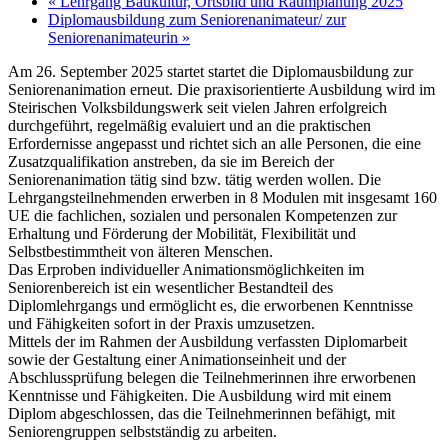
«
Lehrgang Baukultur, Ortsbild und Raumplanung 2025
Diplomausbildung zum Seniorenanimateur/ zur
Seniorenanimateurin
»
Am 26. September 2025 startet startet die Diplomausbildung zur
Seniorenanimation erneut. Die praxisorientierte Ausbildung wird im
Steirischen Volksbildungswerk seit vielen Jahren erfolgreich
durchgeführt, regelmäßig evaluiert und an die praktischen
Erfordernisse angepasst und richtet sich an alle Personen, die eine
Zusatzqualifikation anstreben, da sie im Bereich der
Seniorenanimation tätig sind bzw. tätig werden wollen. Die
Lehrgangsteilnehmenden erwerben in 8 Modulen mit insgesamt 160
UE die fachlichen, sozialen und personalen Kompetenzen zur
Erhaltung und Förderung der Mobilität, Flexibilität und
Selbstbestimmtheit von älteren Menschen.
Das Erproben individueller Animationsmöglichkeiten im
Seniorenbereich ist ein wesentlicher Bestandteil des
Diplomlehrgangs und ermöglicht es, die erworbenen Kenntnisse
und Fähigkeiten sofort in der Praxis umzusetzen.
Mittels der im Rahmen der Ausbildung verfassten Diplomarbeit
sowie der Gestaltung einer Animationseinheit und der
Abschlussprüfung belegen die Teilnehmerinnen ihre erworbenen
Kenntnisse und Fähigkeiten. Die Ausbildung wird mit einem
Diplom abgeschlossen, das die Teilnehmerinnen befähigt, mit
Seniorengruppen selbstständig zu arbeiten.