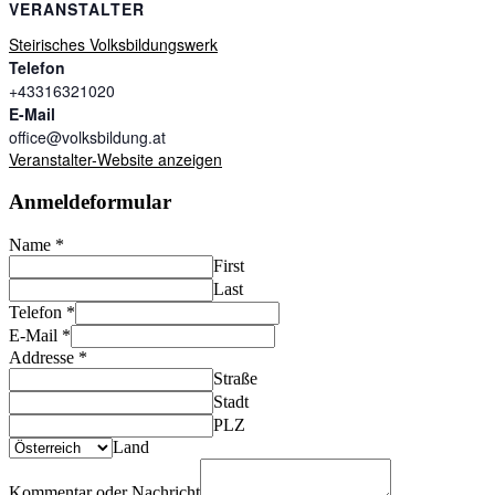
VERANSTALTER
Steirisches Volksbildungswerk
Telefon
+43316321020
E-Mail
office@volksbildung.at
Veranstalter-Website anzeigen
Anmeldeformular
Name
*
First
Last
Telefon
*
E-Mail
*
Addresse
*
Straße
Stadt
PLZ
Land
Kommentar oder Nachricht