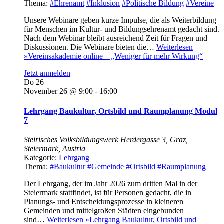
Thema:
#Ehrenamt
#Inklusion
#Politische Bildung
#Vereine
Unsere Webinare geben kurze Impulse, die als Weiterbildung
für Menschen im Kultur- und Bildungsehrenamt gedacht sind.
Nach dem Webinar bleibt ausreichend Zeit für Fragen und
Diskussionen. Die Webinare bieten die…
Weiterlesen
»
Vereinsakademie online – „Weniger für mehr Wirkung“
Jetzt anmelden
Do
26
November 26 @ 9:00
-
16:00
Lehrgang Baukultur, Ortsbild und Raumplanung Modul
7
Steirisches Volksbildungswerk
Herdergasse 3, Graz,
Steiermark, Austria
Kategorie:
Lehrgang
Thema:
#Baukultur
#Gemeinde
#Ortsbild
#Raumplanung
Der Lehrgang, der im Jahr 2026 zum dritten Mal in der
Steiermark stattfindet, ist für Personen gedacht, die in
Planungs- und Entscheidungsprozesse in kleineren
Gemeinden und mittelgroßen Städten eingebunden
sind…
Weiterlesen »
Lehrgang Baukultur, Ortsbild und