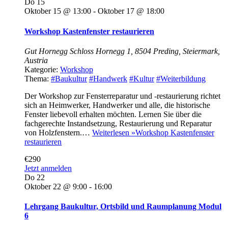
Do
15
Oktober 15 @ 13:00
-
Oktober 17 @ 18:00
Workshop Kastenfenster restaurieren
Gut Hornegg
Schloss Hornegg 1, 8504 Preding, Steiermark,
Austria
Kategorie:
Workshop
Thema:
#Baukultur
#Handwerk
#Kultur
#Weiterbildung
Der Workshop zur Fensterreparatur und -restaurierung richtet
sich an Heimwerker, Handwerker und alle, die historische
Fenster liebevoll erhalten möchten. Lernen Sie über die
fachgerechte Instandsetzung, Restaurierung und Reparatur
von Holzfenstern.…
Weiterlesen »
Workshop Kastenfenster
restaurieren
€290
Jetzt anmelden
Do
22
Oktober 22 @ 9:00
-
16:00
Lehrgang Baukultur, Ortsbild und Raumplanung Modul
6