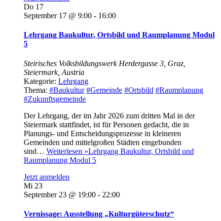
Do
17
September 17 @ 9:00
-
16:00
Lehrgang Baukultur, Ortsbild und Raumplanung Modul
5
Steirisches Volksbildungswerk
Herdergasse 3, Graz,
Steiermark, Austria
Kategorie:
Lehrgang
Thema:
#Baukultur
#Gemeinde
#Ortsbild
#Raumplanung
#Zukunftsgemeinde
Der Lehrgang, der im Jahr 2026 zum dritten Mal in der
Steiermark stattfindet, ist für Personen gedacht, die in
Planungs- und Entscheidungsprozesse in kleineren
Gemeinden und mittelgroßen Städten eingebunden
sind…
Weiterlesen »
Lehrgang Baukultur, Ortsbild und
Raumplanung Modul 5
Jetzt anmelden
Mi
23
September 23 @ 19:00
-
22:00
Vernissage: Ausstellung „Kulturgüterschutz“