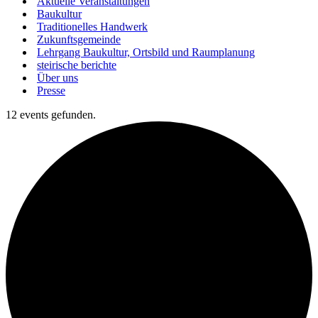
Aktuelle Veranstaltungen
Baukultur
Traditionelles Handwerk
Zukunftsgemeinde
Lehrgang Baukultur, Ortsbild und Raumplanung
steirische berichte
Über uns
Presse
12 events gefunden.