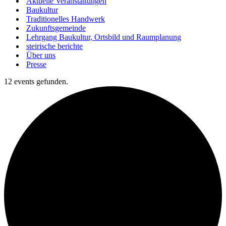
Aktuelle Veranstaltungen
Baukultur
Traditionelles Handwerk
Zukunftsgemeinde
Lehrgang Baukultur, Ortsbild und Raumplanung
steirische berichte
Über uns
Presse
12 events gefunden.