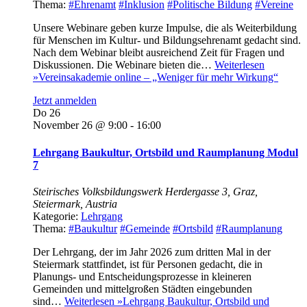
Thema:
#Ehrenamt
#Inklusion
#Politische Bildung
#Vereine
Unsere Webinare geben kurze Impulse, die als Weiterbildung
für Menschen im Kultur- und Bildungsehrenamt gedacht sind.
Nach dem Webinar bleibt ausreichend Zeit für Fragen und
Diskussionen. Die Webinare bieten die…
Weiterlesen
»
Vereinsakademie online – „Weniger für mehr Wirkung“
Jetzt anmelden
Do
26
November 26 @ 9:00
-
16:00
Lehrgang Baukultur, Ortsbild und Raumplanung Modul
7
Steirisches Volksbildungswerk
Herdergasse 3, Graz,
Steiermark, Austria
Kategorie:
Lehrgang
Thema:
#Baukultur
#Gemeinde
#Ortsbild
#Raumplanung
Der Lehrgang, der im Jahr 2026 zum dritten Mal in der
Steiermark stattfindet, ist für Personen gedacht, die in
Planungs- und Entscheidungsprozesse in kleineren
Gemeinden und mittelgroßen Städten eingebunden
sind…
Weiterlesen »
Lehrgang Baukultur, Ortsbild und