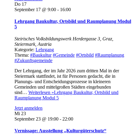
Do
17
September 17 @ 9:00
-
16:00
Lehrgang Baukultur, Ortsbild und Raumplanung Modul
5
Steirisches Volksbildungswerk
Herdergasse 3, Graz,
Steiermark, Austria
Kategorie:
Lehrgang
Thema:
#Baukultur
#Gemeinde
#Ortsbild
#Raumplanung
#Zukunftsgemeinde
Der Lehrgang, der im Jahr 2026 zum dritten Mal in der
Steiermark stattfindet, ist für Personen gedacht, die in
Planungs- und Entscheidungsprozesse in kleineren
Gemeinden und mittelgroßen Städten eingebunden
sind…
Weiterlesen »
Lehrgang Baukultur, Ortsbild und
Raumplanung Modul 5
Jetzt anmelden
Mi
23
September 23 @ 19:00
-
22:00
Vernissage: Ausstellung „Kulturgüterschutz“