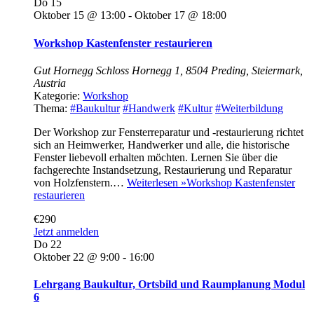
Do
15
Oktober 15 @ 13:00
-
Oktober 17 @ 18:00
Workshop Kastenfenster restaurieren
Gut Hornegg
Schloss Hornegg 1, 8504 Preding, Steiermark,
Austria
Kategorie:
Workshop
Thema:
#Baukultur
#Handwerk
#Kultur
#Weiterbildung
Der Workshop zur Fensterreparatur und -restaurierung richtet
sich an Heimwerker, Handwerker und alle, die historische
Fenster liebevoll erhalten möchten. Lernen Sie über die
fachgerechte Instandsetzung, Restaurierung und Reparatur
von Holzfenstern.…
Weiterlesen »
Workshop Kastenfenster
restaurieren
€290
Jetzt anmelden
Do
22
Oktober 22 @ 9:00
-
16:00
Lehrgang Baukultur, Ortsbild und Raumplanung Modul
6